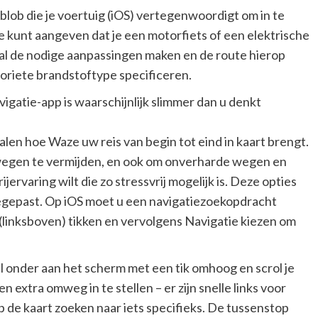
 blob die je voertuig (iOS) vertegenwoordigt om in te
Je kunt aangeven dat je een motorfiets of een elektrische
zal de nodige aanpassingen maken en de route hierop
oriete brandstoftype specificeren.
avigatie-app is waarschijnlijk slimmer dan u denkt
len hoe Waze uw reis van begin tot eind in kaart brengt.
lwegen te vermijden, en ook om onverharde wegen en
ijervaring wilt die zo stressvrij mogelijk is. Deze opties
oegepast. Op iOS moet u een navigatiezoekopdracht
(linksboven) tikken en vervolgens Navigatie kiezen om
l onder aan het scherm met een tik omhoog en scrol je
​extra omweg in te stellen – er zijn snelle links voor
p de kaart zoeken naar iets specifieks. De tussenstop