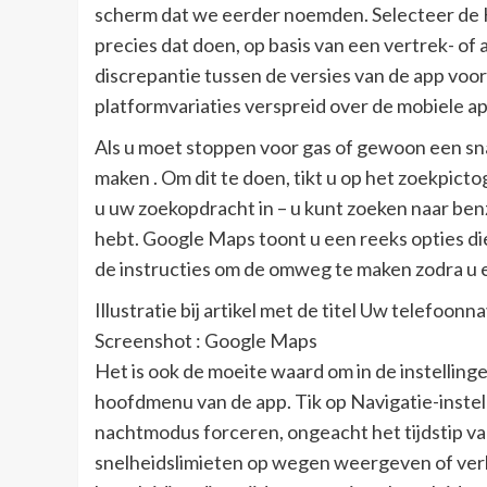
scherm dat we eerder noemden. Selecteer de He
precies dat doen, op basis van een vertrek- of
discrepantie tussen de versies van de app voor 
platformvariaties verspreid over de mobiele a
Als u moet stoppen voor gas of gewoon een s
maken . Om dit te doen, tikt u op het zoekpict
u uw zoekopdracht in – u kunt zoeken naar benz
hebt. Google Maps toont u een reeks opties die
de instructies om de omweg te maken zodra u 
Illustratie bij artikel met de titel Uw telefoonn
Screenshot : Google Maps
Het is ook de moeite waard om in de instelling
hoofdmenu van de app. Tik op Navigatie-instell
nachtmodus forceren, ongeacht het tijdstip va
snelheidslimieten op wegen weergeven of ver