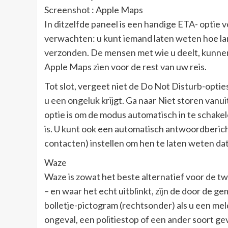
Screenshot : Apple Maps
In ditzelfde paneel is een handige ETA- optie
verwachten: u kunt iemand laten weten hoe lang
verzonden. De mensen met wie u deelt, kunnen
Apple Maps zien voor de rest van uw reis.
Tot slot, vergeet niet de Do Not Disturb-optie
u een ongeluk krijgt. Ga naar Niet storen vanuit
optie is om de modus automatisch in te schake
is. U kunt ook een automatisch antwoordberich
contacten) instellen om hen te laten weten dat 
Waze
Waze is zowat het beste alternatief voor de t
– en waar het echt uitblinkt, zijn de door de
bolletje-pictogram (rechtsonder) als u een me
ongeval, een politiestop of een ander soort ge