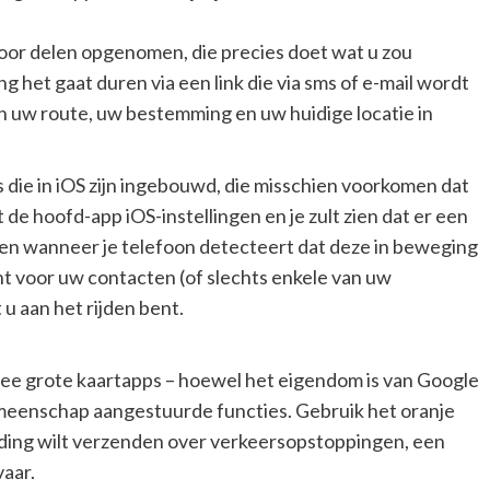
 voor delen opgenomen, die precies doet wat u zou
 het gaat duren via een link die via sms of e-mail wordt
 uw route, uw bestemming en uw huidige locatie in
s die in iOS zijn ingebouwd, die misschien voorkomen dat
 de hoofd-app iOS-instellingen en je zult zien dat er een
len wanneer je telefoon detecteert dat deze in beweging
t voor uw contacten (of slechts enkele van uw
u aan het rijden bent.
wee grote kaartapps – hoewel het eigendom is van Google
 gemeenschap aangestuurde functies. Gebruik het oranje
lding wilt verzenden over verkeersopstoppingen, een
vaar.