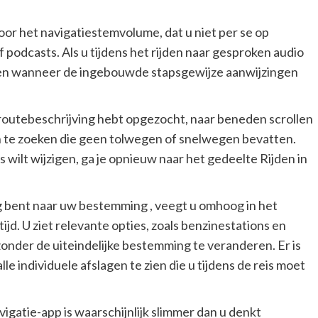
voor het navigatiestemvolume, dat u niet per se op
f podcasts. Als u tijdens het rijden naar gesproken audio
eren wanneer de ingebouwde stapsgewijze aanwijzingen
n routebeschrijving hebt opgezocht, naar beneden scrollen
n te zoeken die geen tolwegen of snelwegen bevatten.
s wilt wijzigen, ga je opnieuw naar het gedeelte Rijden in
eg bent naar uw bestemming , veegt u omhoog in het
jd. U ziet relevante opties, zoals benzinestations en
zonder de uiteindelijke bestemming te veranderen. Er is
le individuele afslagen te zien die u tijdens de reis moet
avigatie-app is waarschijnlijk slimmer dan u denkt