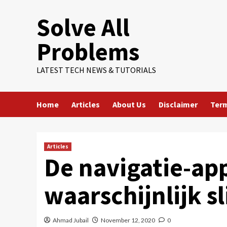
Skip
Solve All
to
content
Problems
LATEST TECH NEWS & TUTORIALS
Home
Articles
About Us
Disclaimer
Term
Articles
De navigatie-app
waarschijnlijk s
Ahmad Jubail
November 12, 2020
0