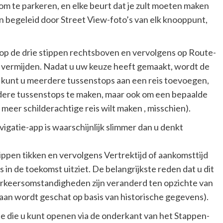
m te parkeren, en elke beurt dat je zult moeten maken
 begeleid door Street View-foto’s van elk knooppunt,
 op de drie stippen rechtsboven en vervolgens op Route-
lt vermijden. Nadat u uw keuze heeft gemaakt, wordt de
kunt u meerdere tussenstops aan een reis toevoegen,
erdere tussenstops te maken, maar ook om een ​​bepaalde
eer schilderachtige reis wilt maken , misschien).
avigatie-app is waarschijnlijk slimmer dan u denkt
ippen tikken en vervolgens Vertrektijd of aankomsttijd
s in de toekomst uitziet. De belangrijkste reden dat u dit
verkeersomstandigheden zijn veranderd ten opzichte van
raan wordt geschat op basis van historische gegevens).
e die u kunt openen via de onderkant van het Stappen-