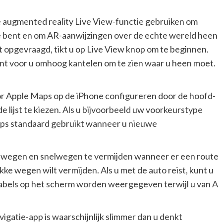
 de augmented reality Live View-functie gebruiken om
te bent en om AR-aanwijzingen over de echte wereld heen
t opgevraagd, tikt u op Live View knop om te beginnen.
ment voor u omhoog kantelen om te zien waar u heen moet.
oor Apple Maps op de iPhone configureren door de hoofd-
e lijst te kiezen. Als u bijvoorbeeld uw voorkeurstype
Maps standaard gebruikt wanneer u nieuwe
olwegen en snelwegen te vermijden wanneer er een route
kke wegen wilt vermijden. Als u met de auto reist, kunt u
tlabels op het scherm worden weergegeven terwijl u van A
avigatie-app is waarschijnlijk slimmer dan u denkt