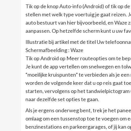
Tik op de knop Auto-info (Android) of tik op de
stellen met welk type voertuig je gaat reizen. 
auto bestuurt van hier bijvoorbeeld, en Waze 
aanpassen. Op hetzelfde scherm kunt u uw fav
Illustratie bij artikel met de titel Uw telefoonn
Schermafbeelding : Waze
Tik op Android op Meer routeopties om te bepa
Je kunt de app vertellen om snelwegen en to
“moeilijke kruispunten” te verbieden als je een r
worden de volgende keer dat u op reis gaat t
starten, vervolgens op het tandwielpictogram 
naar dezelfde set opties te gaan.
Als je ergens onderweg bent, trek je het panee
omlaag om een tussenstop toe te voegen om een ​
benzinestations en parkeergarages, of jij kan o