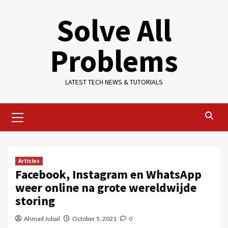
Skip
Solve All
to
content
Problems
LATEST TECH NEWS & TUTORIALS
Primary
Menu
Articles
Facebook, Instagram en WhatsApp
weer online na grote wereldwijde
storing
Ahmad Jubail
October 5, 2021
0