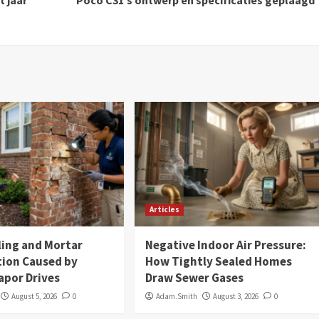
t jaar
Poco C31’s ontwerp en specificaties geplaagd
Articles
ling and Mortar
Negative Indoor Air Pressure:
tion Caused by
How Tightly Sealed Homes
apor Drives
Draw Sewer Gases
August 5, 2026
0
Adam.Smith
August 3, 2026
0