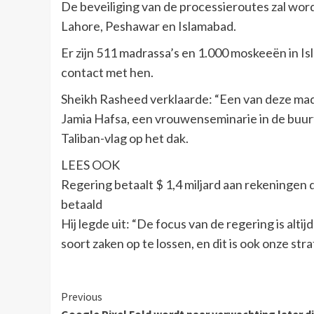
De beveiliging van de processieroutes zal wor
Lahore, Peshawar en Islamabad.
Er zijn 511 madrassa’s en 1.000 moskeeën in Is
contact met hen.
Sheikh Rasheed verklaarde: “Een van deze madr
Jamia Hafsa, een vrouwenseminarie in de buurt 
Taliban-vlag op het dak.
LEES OOK
Regering betaalt $ 1,4 miljard aan rekeninge
betaald
Hij legde uit: “De focus van de regering is alt
soort zaken op te lossen, en dit is ook onze str
Continue
Previous