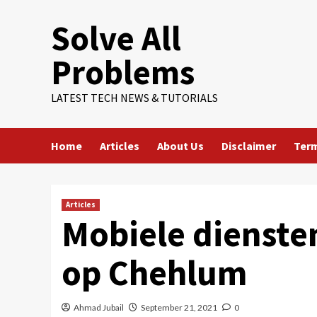
Skip
Solve All
to
content
Problems
LATEST TECH NEWS & TUTORIALS
Home
Articles
About Us
Disclaimer
Term
Articles
Mobiele dienste
op Chehlum
Ahmad Jubail
September 21, 2021
0