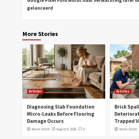
Google Pixel Fold wordt naar verwachting later di
Reading
gelanceerd
More Stories
Articles
Articles
Diagnosing Slab Foundation
Brick Spal
Micro-Leaks Before Flooring
Deteriora
Damage Occurs
Trapped V
Adam.Smith
August 6, 2026
0
Adam.Smith