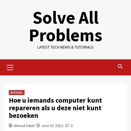
Skip
Solve All
to
content
Problems
LATEST TECH NEWS & TUTORIALS
Primary
Menu
Articles
Hoe u iemands computer kunt
repareren als u deze niet kunt
bezoeken
Ahmad Jubail
June 15, 2021
0