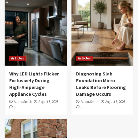
Articles
Articles
Why LED Lights Flicker
Diagnosing Slab
Exclusively During
Foundation Micro-
High-Amperage
Leaks Before Flooring
Appliance Cycles
Damage Occurs
Adam.Smith
August 8, 2026
Adam.Smith
August 6, 2026
0
0