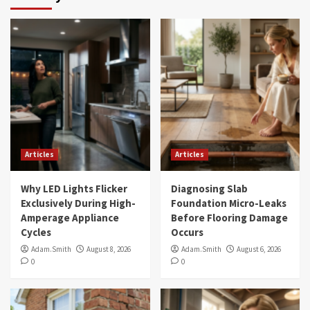
Articles
Articles
Why LED Lights Flicker
Diagnosing Slab
Exclusively During High-
Foundation Micro-Leaks
Amperage Appliance
Before Flooring Damage
Cycles
Occurs
Adam.Smith
August 8, 2026
Adam.Smith
August 6, 2026
0
0