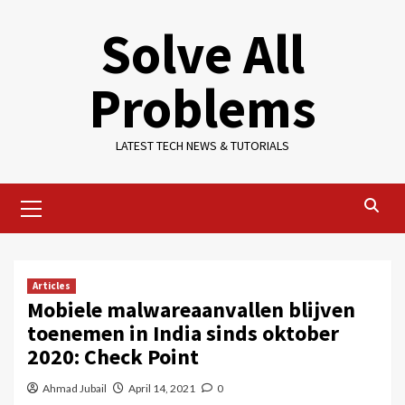
Skip
Solve All
to
content
Problems
LATEST TECH NEWS & TUTORIALS
Primary
Menu
Articles
Mobiele malwareaanvallen blijven
toenemen in India sinds oktober
2020: Check Point
Ahmad Jubail
April 14, 2021
0