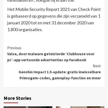
minimaliseren”, voegde hij eraan toe.
Het Mobile Security Report 2021 van Check Point
is gebaseerd op gegevens die zijn verzameld van 1
januari 2020 tot en met 31 december 2020 van
1.800 organisaties.
Continue
Previous
Valse, door malware geteisterde ‘Clubhouse voor
Reading
pc’-app vertoonde advertenties op Facebook
Next
Genshin Impact 1.5-update: gratis inwisselbare
Primogem-codes, gameplay-functies en meer
More Stories