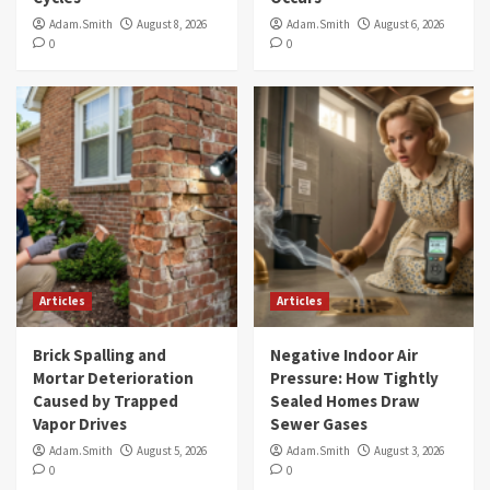
Adam.Smith
August 8, 2026
Adam.Smith
August 6, 2026
0
0
Articles
Articles
Brick Spalling and
Negative Indoor Air
Mortar Deterioration
Pressure: How Tightly
Caused by Trapped
Sealed Homes Draw
Vapor Drives
Sewer Gases
Adam.Smith
August 5, 2026
Adam.Smith
August 3, 2026
0
0