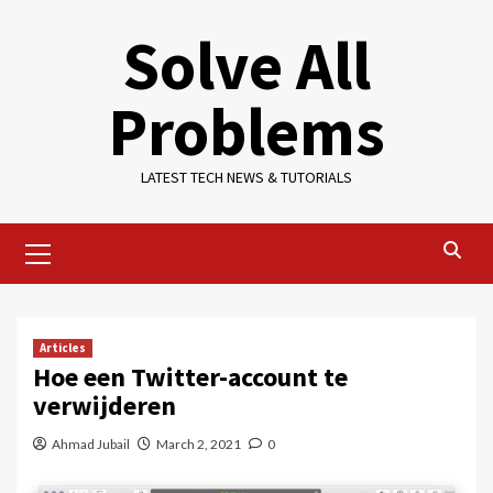
Skip
Solve All
to
content
Problems
LATEST TECH NEWS & TUTORIALS
Primary
Menu
Articles
Hoe een Twitter-account te
verwijderen
Ahmad Jubail
March 2, 2021
0