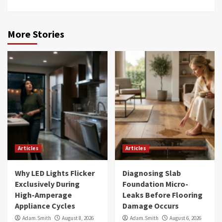
More Stories
Articles
Articles
Why LED Lights Flicker
Diagnosing Slab
Exclusively During
Foundation Micro-
High-Amperage
Leaks Before Flooring
Appliance Cycles
Damage Occurs
Adam.Smith
August 8, 2026
Adam.Smith
August 6, 2026