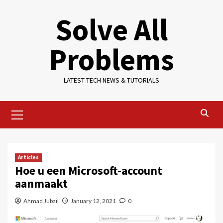
Skip
Solve All
to
content
Problems
LATEST TECH NEWS & TUTORIALS
Primary
Menu
Articles
Hoe u een Microsoft-account
aanmaakt
Ahmad Jubail
January 12, 2021
0