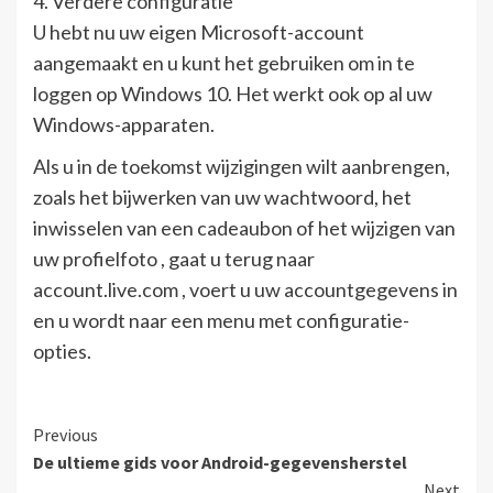
4. Verdere configuratie
U hebt nu uw eigen Microsoft-account
aangemaakt en u kunt het gebruiken om in te
loggen op Windows 10. Het werkt ook op al uw
Windows-apparaten.
Als u in de toekomst wijzigingen wilt aanbrengen,
zoals het bijwerken van uw wachtwoord, het
inwisselen van een cadeaubon of het wijzigen van
uw profielfoto , gaat u terug naar
account.live.com , voert u uw accountgegevens in
en u wordt naar een menu met configuratie-
opties.
Continue
Previous
De ultieme gids voor Android-gegevensherstel
Reading
Next