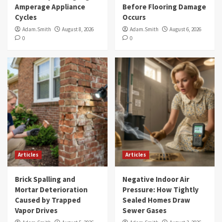
Amperage Appliance
Before Flooring Damage
Cycles
Occurs
Adam.Smith
August 8, 2026
Adam.Smith
August 6, 2026
0
0
Articles
Articles
Brick Spalling and
Negative Indoor Air
Mortar Deterioration
Pressure: How Tightly
Caused by Trapped
Sealed Homes Draw
Vapor Drives
Sewer Gases