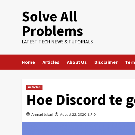
Skip
Solve All
to
content
Problems
LATEST TECH NEWS & TUTORIALS
Home
Articles
About Us
Disclaimer
Term
Articles
Hoe Discord te 
Ahmad Jubail
August 22, 2020
0