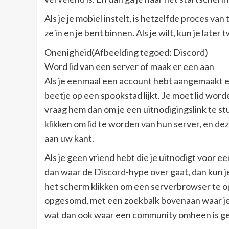
Als je je mobiel instelt, is hetzelfde proces 
ze in en je bent binnen. Als je wilt, kun je late
Onenigheid(Afbeelding tegoed: Discord)
Word lid van een server of maak er een aan
Als je eenmaal een account hebt aangemaakt en j
beetje op een spookstad lijkt. Je moet lid word
vraag hem dan om je een uitnodigingslink te stu
klikken om lid te worden van hun server, en de
aan uw kant.
Als je geen vriend hebt die je uitnodigt voor ee
dan waar de Discord-hype over gaat, dan kun je
het scherm klikken om een ​​serverbrowser te o
opgesomd, met een zoekbalk bovenaan waar je 
wat dan ook waar een community omheen is 