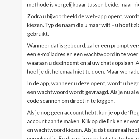
methode is vergelijkbaar tussen beide, maar ni
Zodra u bijvoorbeeld de web-app opent, wordt
kiezen. Typ de naam die u maar wilt – u hoeft
gebruikt.
Wanneer dat is gebeurd, zal er een prompt vers
een e-mailadres en een wachtwoord in te voere
waaraan u deelneemt en al uw chats opslaan. Als
hoef je dit helemaal niet te doen. Maar we rad
In de app, wanneer u deze opent, wordt u begr
een wachtwoord wordt gevraagd. Als je nu al e
code scannen om direct in te loggen.
Als je nog geen account hebt, kun je op de ‘Regi
account aan te maken. Klik op die link en er 
en wachtwoord kiezen. Als je dat eenmaal hebt
vervelend is. En dan ga je naar het startscherm