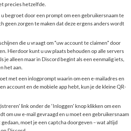
et precies hetzelfde.
 u begroet door een prompt om een ​​gebruikersnaam te
 zich geen zorgen te maken dat deze ergens anders wordt
chijnen die u vraagt ​​om “uw account te claimen” door
n. Hierdoor kunt u uw plaats behouden op alle servers
 je alleen maar in Discord begint als een eenmalig iets,
en het aan.
oet met een inlogprompt waarin om een ​​e-mailadres en
en account en de mobiele app hebt, kun je de kleine QR-
streren’ link onder de ‘Inloggen’ knop klikken om een ​​
wordt om uw e-mail gevraagd en u moet een gebruikersnaam
 gedaan, moet je een captcha doorgeven – wat altijd
 op Discord.