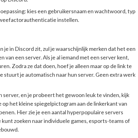
van toepassing: kies een gebruikersnaam en wachtwoord, typ
r tweefactorauthenticatie instellen.
e in Discord zit, zul je waarschijnlijk merken dat het een
en van een server. Als je al iemand met een server kent,
ren. Zodra ze dat doen, hoef je alleen maar op de link te
ze stuurt je automatisch naar hun server. Geen extra werk
n server, en je probeert het gewoon leuk te vinden, kijk
 op het kleine spiegelpictogram aan de linkerkant van
penen. Hier zie je een aantal hyperpopulaire servers
kunt zoeken naar individuele games, esports-teams of
gebouwd.