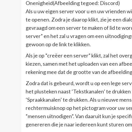
Onenigheid(Afbeelding tegoed: Discord)
Als u uw eigen server voor u en uw vrienden w
te openen. Zodra je daarop klikt, zie je een d
gevraagd om een ​​server te maken of lid te wor
server” en het zal u vragen om een ​​uitnodigin
gewoon op de link te klikken.
Als je op “creëer een server” klikt, zal het ov
kiezen, samen met het uploaden van een afbe
rekening mee dat de grootte van de afbeelding 
Zodra dat is gebeurd, wordt u op een lege ser
het plusteken naast ‘Tekstkanalen’ te drukken
‘Spraakkanalen’ te drukken. Als u nieuwe mens
rechtermuisknop op het pictogram voor uw ser
“mensen uitnodigen”. Van daaruit kun je specif
genereren die je naar iedereen kunt sturen om