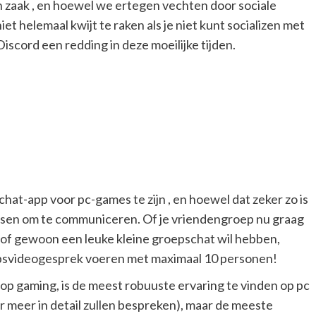
 zaak , en hoewel we ertegen vechten door sociale
iet helemaal kwijt te raken als je niet kunt socializen met
iscord een redding in deze moeilijke tijden.
hat-app voor pc-games te zijn , en hoewel dat zeker zo is
mensen om te communiceren. Of je vriendengroep nu graag
 of gewoon een leuke kleine groepschat wil hebben,
oepsvideogesprek voeren met maximaal 10 personen!
p gaming, is de meest robuuste ervaring te vinden op pc
r meer in detail zullen bespreken), maar de meeste