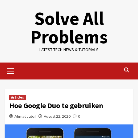
Skip
Solve All
to
content
Problems
LATEST TECH NEWS & TUTORIALS
Primary
Menu
Articles
Hoe Google Duo te gebruiken
Ahmad Jubail
August 22, 2020
0