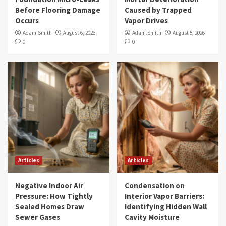
Before Flooring Damage
Caused by Trapped
Occurs
Vapor Drives
Adam.Smith
August 6, 2026
Adam.Smith
August 5, 2026
0
0
Articles
Articles
Negative Indoor Air
Condensation on
Pressure: How Tightly
Interior Vapor Barriers:
Sealed Homes Draw
Identifying Hidden Wall
Sewer Gases
Cavity Moisture