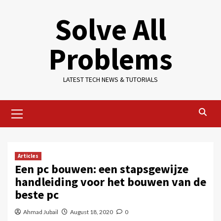
Skip
Solve All
to
content
Problems
LATEST TECH NEWS & TUTORIALS
Primary
Menu
Articles
Een pc bouwen: een stapsgewijze
handleiding voor het bouwen van de
beste pc
Ahmad Jubail
August 18, 2020
0