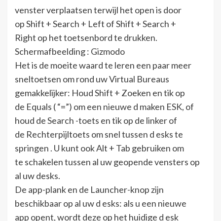
venster verplaatsen terwijl het open is door
op Shift + Search + Left of Shift + Search +
Right op het toetsenbord te drukken.
Schermafbeelding : Gizmodo
Het is de moeite waard te leren een paar meer
sneltoetsen om rond uw Virtual Bureaus
gemakkelijker: Houd Shift + Zoeken en tik op
de Equals ( “=”) om een nieuwe d maken ESK, of
houd de Search -toets en tik op de linker of
de Rechterpijltoets om snel tussen d esks te
springen . U kunt ook Alt + Tab gebruiken om
te schakelen tussen al uw geopende vensters op
al uw desks.
De app-plank en de Launcher-knop zijn
beschikbaar op al uw d esks: als u een nieuwe
app opent, wordt deze op het huidige d esk