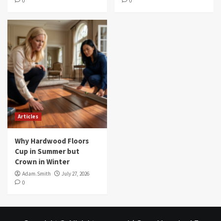
0
0
Articles
Why Hardwood Floors
Cup in Summer but
Crown in Winter
Adam.Smith
July 27, 2026
0