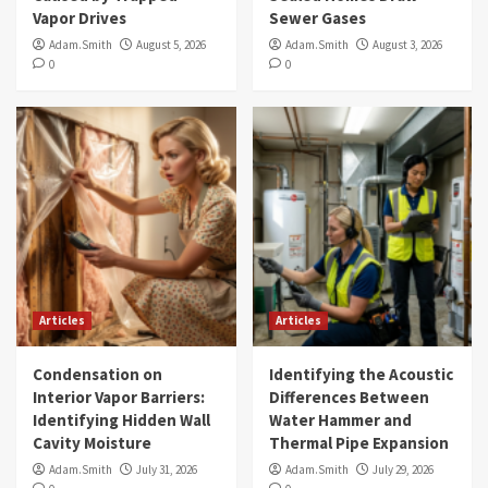
Vapor Drives
Sewer Gases
Adam.Smith
August 5, 2026
Adam.Smith
August 3, 2026
0
0
Articles
Articles
Condensation on
Identifying the Acoustic
Interior Vapor Barriers:
Differences Between
Identifying Hidden Wall
Water Hammer and
Cavity Moisture
Thermal Pipe Expansion
Adam.Smith
July 31, 2026
Adam.Smith
July 29, 2026