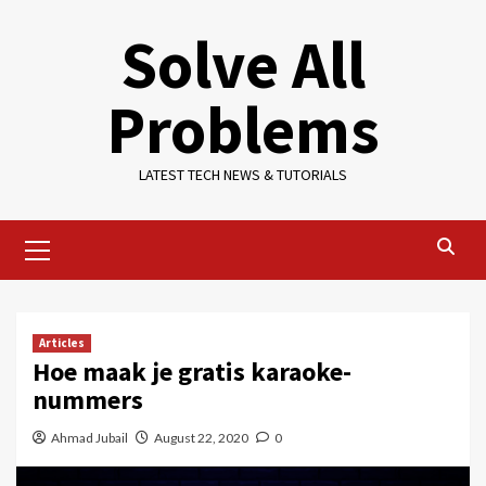
Skip
Solve All
to
content
Problems
LATEST TECH NEWS & TUTORIALS
Primary
Menu
Articles
Hoe maak je gratis karaoke-
nummers
Ahmad Jubail
August 22, 2020
0