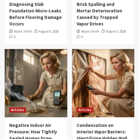
Diagnosing Slab
Brick Spalling and
Foundation Micro-Leaks
Mortar Deterioration
Before Flooring Damage
Caused by Trapped
Occurs
Vapor Drives
Adam.Smith
August 6, 2026
Adam.Smith
August 5, 2026
0
0
Articles
Articles
Negative Indoor Air
Condensation on
Pressure: How Tightly
Interior Vapor Barriers:
Sealed Homes Draw
Identifying Hidden Wall