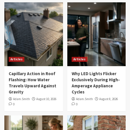
Articles
Articles
Capillary Action in Roof
Why LED Lights Flicker
Flashing: How Water
Exclusively During High-
Travels Upward Against
Amperage Appliance
Gravity
Cycles
Adam.Smith
August 10, 2026
Adam.Smith
August 8, 2026
0
0