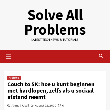
Skip
Solve All
to
content
Problems
LATEST TECH NEWS & TUTORIALS
Primary
Menu
Articles
Couch to 5K: hoe u kunt beginnen
met hardlopen, zelfs als u sociaal
afstand neemt
Ahmad Jubail
August 22, 2020
0