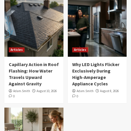
Articles
Articles
Capillary Action in Roof
Why LED Lights Flicker
Flashing: How Water
Exclusively During
Travels Upward
High-Amperage
Against Gravity
Appliance Cycles
Adam.Smith
August 10, 2026
Adam.Smith
August 8, 2026
0
0