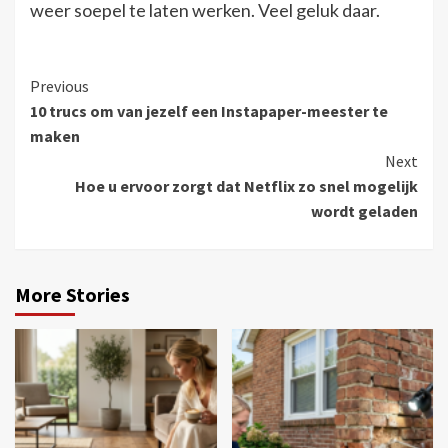
weer soepel te laten werken. Veel geluk daar.
Continue
Previous
10 trucs om van jezelf een Instapaper-meester te
Reading
maken
Next
Hoe u ervoor zorgt dat Netflix zo snel mogelijk
wordt geladen
More Stories