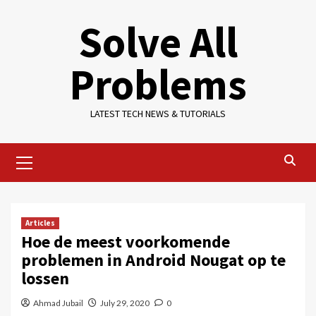
Skip
Solve All
to
content
Problems
LATEST TECH NEWS & TUTORIALS
Primary
Menu
Articles
Hoe de meest voorkomende
problemen in Android Nougat op te
lossen
Ahmad Jubail
July 29, 2020
0