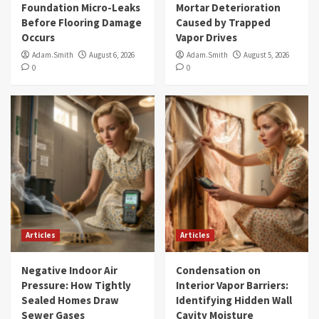
Foundation Micro-Leaks
Mortar Deterioration
Before Flooring Damage
Caused by Trapped
Occurs
Vapor Drives
Adam.Smith
August 6, 2026
Adam.Smith
August 5, 2026
0
0
Articles
Articles
Negative Indoor Air
Condensation on
Pressure: How Tightly
Interior Vapor Barriers:
Sealed Homes Draw
Identifying Hidden Wall
Sewer Gases
Cavity Moisture