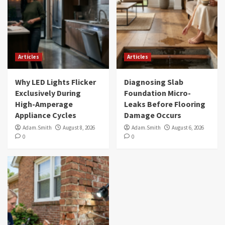
Articles
Articles
Why LED Lights Flicker
Diagnosing Slab
Exclusively During
Foundation Micro-
High-Amperage
Leaks Before Flooring
Appliance Cycles
Damage Occurs
Adam.Smith
August 8, 2026
Adam.Smith
August 6, 2026
0
0