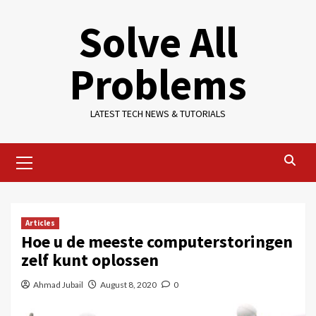
Skip
Solve All
to
content
Problems
LATEST TECH NEWS & TUTORIALS
Primary
Menu
Articles
Hoe u de meeste computerstoringen
zelf kunt oplossen
Ahmad Jubail
August 8, 2020
0