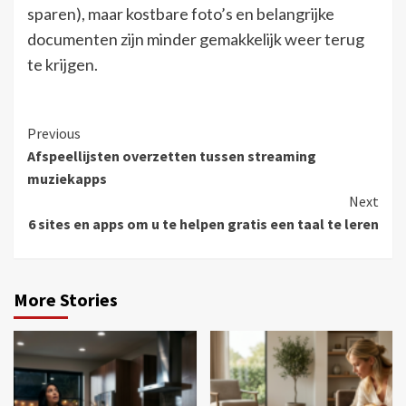
sparen), maar kostbare foto’s en belangrijke
documenten zijn minder gemakkelijk weer terug
te krijgen.
Continue
Previous
Afspeellijsten overzetten tussen streaming
Reading
muziekapps
Next
6 sites en apps om u te helpen gratis een taal te leren
More Stories