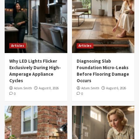
Articles
Articles
Why LED Lights Flicker
Diagnosing Slab
Exclusively During High-
Foundation Micro-Leaks
Amperage Appliance
Before Flooring Damage
Cycles
Occurs
Adam.Smith
August 8, 2026
Adam.Smith
August 6, 2026
0
0