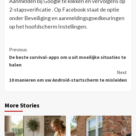
Aanmelden bij Google te klikken en vervolgens op
2-stapsverificatie . Op Facebook staat de optie
onder Beveiliging en aanmeldingsgoedkeuringen
op het hoofdscherm Instellingen.
Continue
Previous
De beste survival-apps om u uit moeilijke situaties te
Reading
halen
Next
10 manieren om uw Android-startscherm te misleiden
More Stories