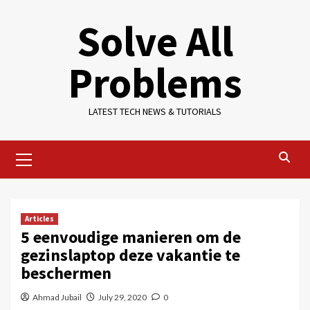
Skip
Solve All
to
content
Problems
LATEST TECH NEWS & TUTORIALS
Primary
Menu
Articles
5 eenvoudige manieren om de
gezinslaptop deze vakantie te
beschermen
Ahmad Jubail
July 29, 2020
0